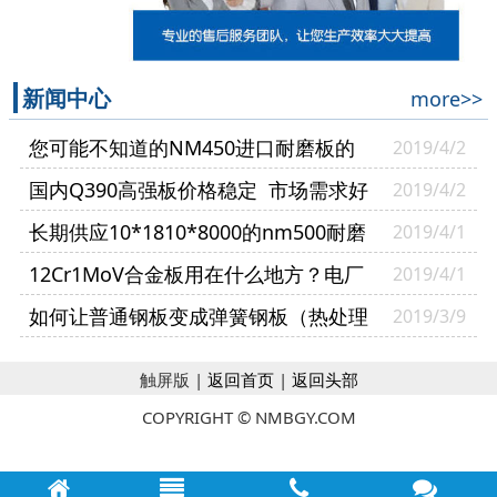
新闻中心
more>>
您可能不知道的NM450进口耐磨板的
2019/4/2
基本性能介绍
国内Q390高强板价格稳定 市场需求好
2019/4/2
转
长期供应10*1810*8000的nm500耐磨
2019/4/1
钢板市场供需弱势平衡
12Cr1MoV合金板用在什么地方？电厂
2019/4/1
选用12Cr1MoV合金板怎样
如何让普通钢板变成弹簧钢板（热处理
2019/3/9
行不）？
触屏版 |
返回首页
|
返回头部
COPYRIGHT © NMBGY.COM