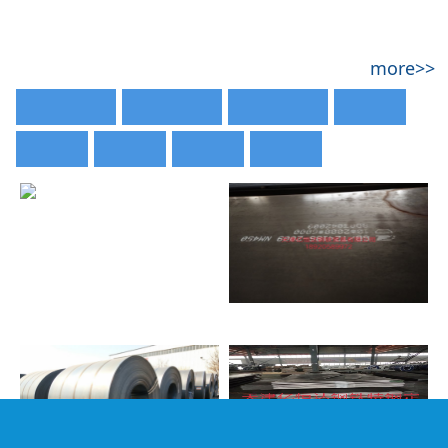
公司简介
more>>
天津双冠金属制品有限公司是专业的钢铁工业服务机构。
主营：国产耐磨板、进口耐磨板、耐磨板、高锰耐磨板、
Q235NH耐候板等。货源充足，常备库存，并可为需要特种
钢、特殊规格的客户代理进口订货。作为专业的钢铁加工经
销，我们将本地信息与全球网络相结合，不断跟踪最新钢铁
信息，为…
产品展示
more>>
国产耐磨板
进口耐磨板
高锰耐磨板
耐候板
高强板
合金钢
弹簧钢
锰钢板
进口500耐磨钢板
首页
产品中心
电话咨询
联系我们