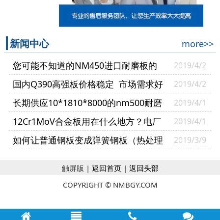
新闻中心
more>>
您可能不知道的NM450进口耐磨板的
2019/4/2
基本性能介绍
国内Q390高强板价格稳定 市场需求好
2019/4/2
转
长期供应10*1810*8000的nm500耐磨
2019/4/1
钢板市场供需弱势平衡
12Cr1MoV合金板用在什么地方？电厂
2019/4/1
选用12Cr1MoV合金板怎样
如何让普通钢板变成弹簧钢板（热处理
2019/3/9
行不）？
触屏版 |
返回首页
|
返回头部
COPYRIGHT © NMBGY.COM